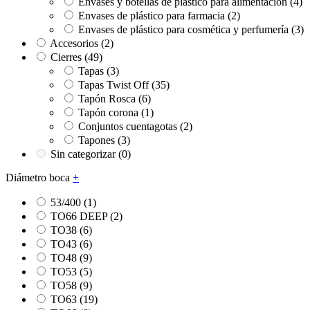
Envases y botellas de plástico para alimentación
(4)
Envases de plástico para farmacia
(2)
Envases de plástico para cosmética y perfumería
(3)
Accesorios
(2)
Cierres
(49)
Tapas
(3)
Tapas Twist Off
(35)
Tapón Rosca
(6)
Tapón corona
(1)
Conjuntos cuentagotas
(2)
Tapones
(3)
Sin categorizar
(0)
Diámetro boca
+
53/400
(1)
TO66 DEEP
(2)
TO38
(6)
TO43
(6)
TO48
(9)
TO53
(5)
TO58
(9)
TO63
(19)