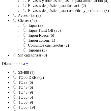
Envases y botellas de plástico para alimentación
(4)
Envases de plástico para farmacia
(2)
Envases de plástico para cosmética y perfumería
(3)
Accesorios
(2)
Cierres
(49)
Tapas
(3)
Tapas Twist Off
(35)
Tapón Rosca
(6)
Tapón corona
(1)
Conjuntos cuentagotas
(2)
Tapones
(3)
Sin categorizar
(0)
Diámetro boca
+
53/400
(1)
TO66 DEEP
(2)
TO38
(6)
TO43
(6)
TO48
(9)
TO53
(5)
TO58
(9)
TO63
(19)