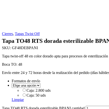
Cierres
,
Tapas Twist Off
Tapa TO48 RTS dorada esterilizable BPA
SKU:
GF48DEBPANI
Tapa twist-off 48 en color dorado apta para procesos de esterilizació
Boca TO:
48
Envío entre 24 y 72 horas desde la realización del pedido (días hábiles
Formatos de envío
Caja: 2.800 uds
Caja: 50 uds
Limpiar
Tapa TO48 RTS dorada esterilizable BPANI cantidad